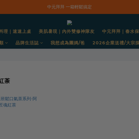
「一抹日嚐禮盒」早鳥限定價 $668，預購只到8/31！
中元拜拜 一箱輕鬆搞定
新品上市｜春水鹹香洋蔥風味爆米花
料理｜速速上桌
美肌暑現｜內外雙修神隊友
中元拜拜｜春水
「一抹日嚐禮盒」早鳥限定價 $668，預購只到8/31！
類
品牌生活誌
我想成為團媽/爸
2026企業送禮/大宗
紅茶