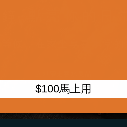
點亮你的日
分鐘
隊等候
，
在家坐享春水堂的
立即帶走春水良品