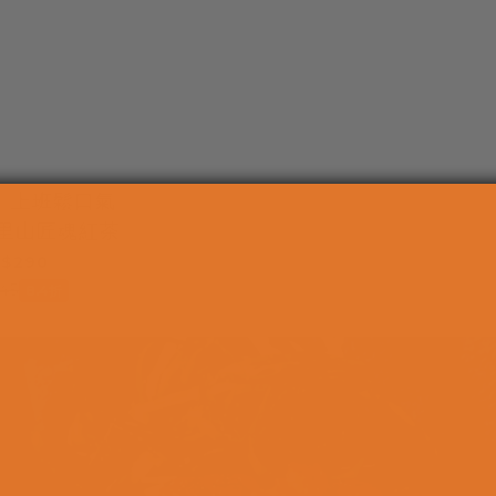
】上班鬆口氣
阿里山匠魂紅茶
$290
45
8.4折