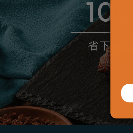
10
省下排