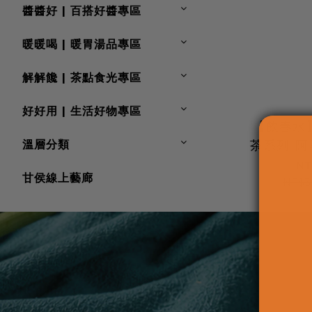
醬醬好 | 百搭好醬專區
暖暖喝 | 暖胃湯品專區
解解饞 | 茶點食光專區
好好用 | 生活好物專區
【飲春水
溫層分類
茶系列-
NT
甘侯線上藝廊
NT$3