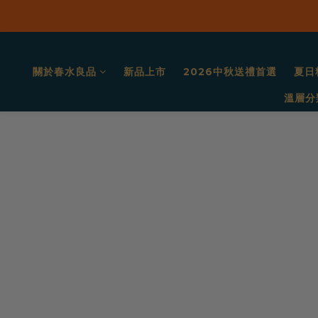
關於春水良品
新品上市
2026中秋送禮首選
夏日
溫層分
春
水
良