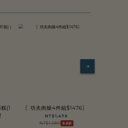
人氣TOP1
糕(1
〖功夫肉燥4件組$1476〗
【點春水
製
NT$1,476
NT$1,680
8.8折