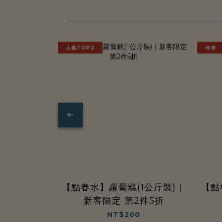
牌，
星
人氣TOP2
冷凍
級
宅
配
【點春水】蘿蔔糕(1公斤裝)｜
【點
新客限定 第2件5折
NT$200