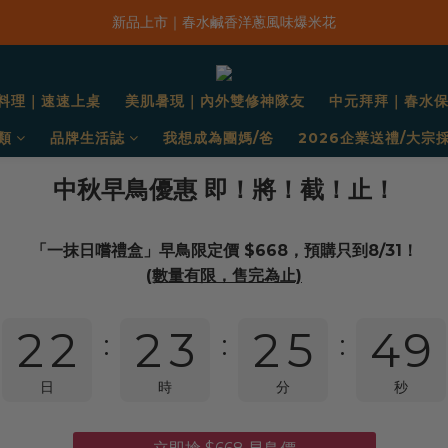
8
8
8
9
8
「一抹日嚐禮盒」早鳥限定價 $668，預購只到8/31！
新品上市｜春水鹹香洋蔥風味爆米花
7
7
7
8
7
9
「一抹日嚐禮盒」早鳥限定價 $668，預購只到8/31！
料理｜速速上桌
美肌暑現｜內外雙修神隊友
中元拜拜｜春水
6
6
6
7
6
9
8
類
品牌生活誌
我想成為團媽/爸
2026企業送禮/大宗
5
5
5
6
5
8
7
中秋早鳥優惠 即！將！截！止！
4
4
4
5
4
7
6
「一抹日嚐禮盒」早鳥限定價 $668，預購只到8/31！
(數量有限，售完為止)
3
3
3
4
3
6
5
9
2
2
2
3
2
5
4
8
:
:
:
1
1
1
2
1
4
3
7
日
時
分
秒