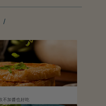
/
內軟不加醬也好吃