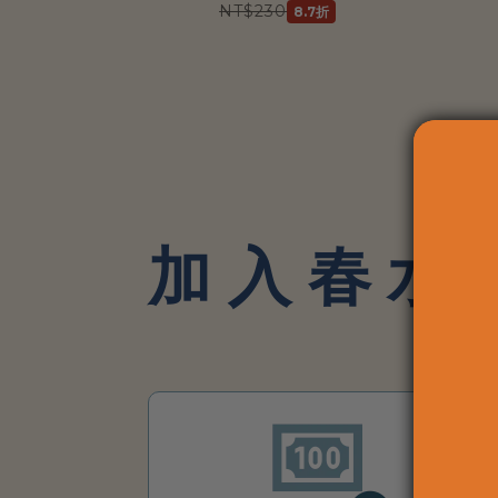
美
NT$230
8.7折
食
與
加入春水
茶
點