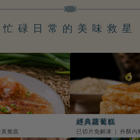
\ 忙碌日常的美味救星 
經典蘿蔔糕
金黃脆底
已切片免解凍 ｜ 外酥