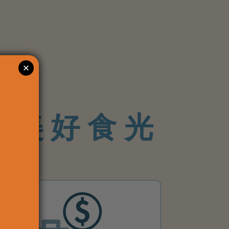
NT
屬
美好食光