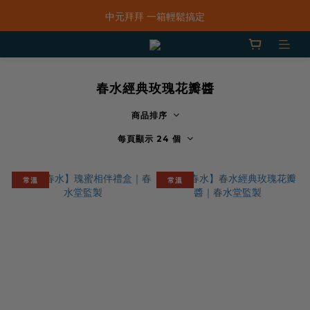
「一抹日嚐禮盒」早鳥限定價 $668，預購只到8/31！
中元拜拜 一箱輕鬆搞定
新品上市｜春水鹹香洋蔥風味爆米花
「一抹日嚐禮盒」早鳥限定價 $668，預購只到8/31！
春水經典玫瑰花瓣醬
商品排序
每頁顯示 24 個
常溫
常溫