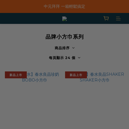
中元拜拜 一箱輕鬆搞定
「一抹日嚐禮盒」早鳥限定價 $668，預購只到8/31！
新品上市｜春水鹹香洋蔥風味爆米花
「一抹日嚐禮盒」早鳥限定價 $668，預購只到8/31！
品牌小方巾系列
商品排序
每頁顯示 24 個
新品上市
新品上市