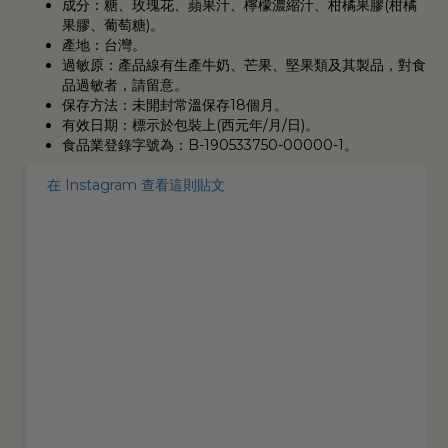
成分：糖、玫瑰花、蘋果汁、檸檬濃縮汁、柑橘果膠
(
柑橘
果膠、葡萄糖
)
。
產地：台灣。
過敏原：產品線有生產牛奶、芒果、堅果類及其製品，對食
品過敏者，請留意。
保存方法：未開封常溫保存
18
個月。
有效日期：標示於包裝上
(
西元年
/
月
/
日
)
。
食品業登錄字號為：
B-190533750-00000-1
。
在 Instagram 查看這則貼文