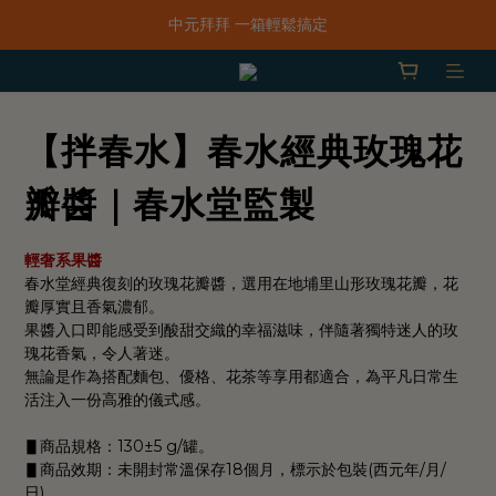
「一抹日嚐禮盒」早鳥限定價 $668，預購只到8/31！
中元拜拜 一箱輕鬆搞定
新品上市｜春水鹹香洋蔥風味爆米花
「一抹日嚐禮盒」早鳥限定價 $668，預購只到8/31！
【拌春水】春水經典玫瑰花
瓣醬｜春水堂監製
輕奢系果醬
春水堂經典復刻的玫瑰花瓣醬，選用在地埔里山形玫瑰花瓣，花
瓣厚實且香氣濃郁。
果醬入口即能感受到酸甜交織的幸福滋味，伴隨著獨特迷人的玫
瑰花香氣，令人著迷。
無論是作為搭配麵包、優格、花茶等享用都適合，為平凡日常生
活注入一份高雅的儀式感。
▋商品規格：130±5 g/罐。
▋商品效期：未開封常溫保存18個月，標示於包裝(西元年/月/
日)。