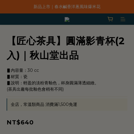
「一抹日嚐禮盒」早鳥限定價 $668，預購只到8/31！
新品上市｜春水鹹香洋蔥風味爆米花
「一抹日嚐禮盒」早鳥限定價 $668，預購只到8/31！
【匠心茶具】圓滿影青杯(2
入)｜秋山堂出品
▋內容量：30 cc
▋材質：瓷
▋說明：輕盈的淡粉青釉色，杯身圓滿薄透細緻。
(茶具出廠每批釉色會稍有不同)
全店，常溫類商品 消費滿1,500免運
NT$640