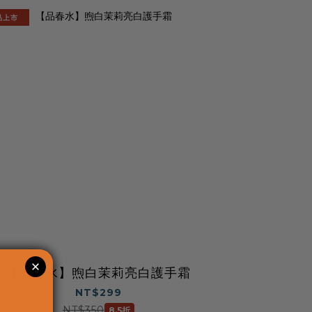
品上市
【品春水】煦白茉莉亮白護手霜
NT$299
NT$350
8.5折