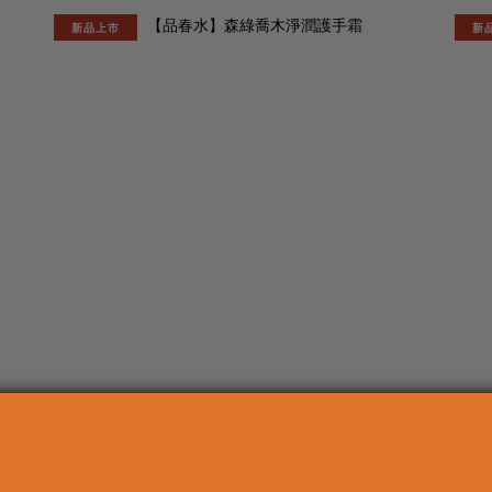
新品上市
新
霜
【品春水】森綠喬木淨潤護手霜
NT$299
NT$350
8.5折