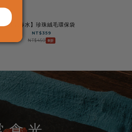
【品春水】珍珠絨毛環保袋
NT$359
NT$450
8折
常食光