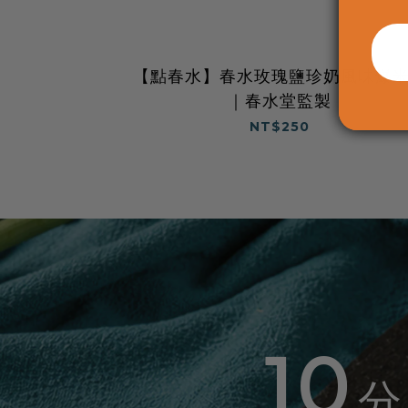
【點春水】春水玫瑰鹽珍奶風味爆
｜春水堂監製
NT$250
10