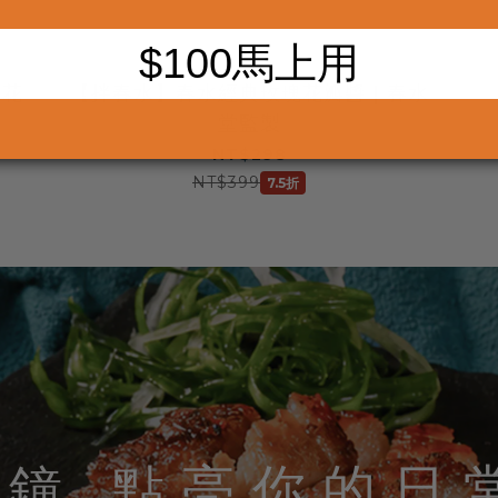
米花
【拌春水】春水經典玫瑰花瓣醬｜春水
堂監製
NT$298
NT$399
7.5折
點亮你的日
分鐘