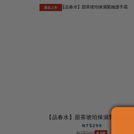
新品上市
【品春水】甜茶琥珀保濕緊緻護手
NT$299
NT$350
8.5折