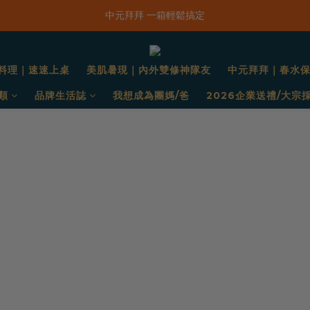
「一抹日嚐禮盒」早鳥限定價 $668，預購只到8/31！
新品上市｜春水鹹香洋蔥風味爆米花
「一抹日嚐禮盒」早鳥限定價 $668，預購只到8/31！
料理｜速速上桌
美肌暑現｜內外雙修神隊友
中元拜拜｜春水
類
品牌生活誌
我想成為團媽/爸
2026企業送禮/大宗