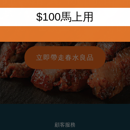
隊等候
，
在家坐享春水堂的
立即帶走春水良品
顧客服務