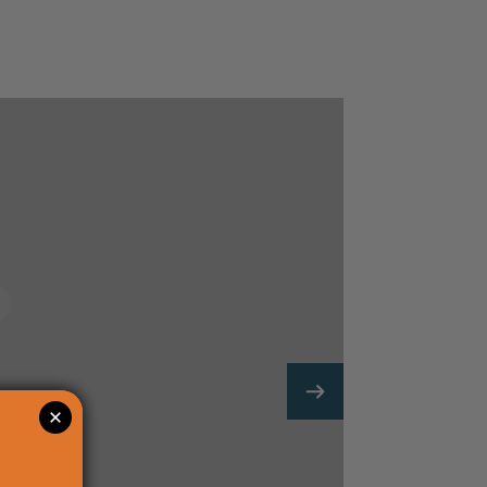
Video Title
ext contents to promote your
 or tell the story about this
slideshow.