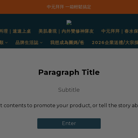
「一抹日嚐禮盒」早鳥限定價 $668，預購只到8/31！
中元拜拜 一箱輕鬆搞定
新品上市｜春水鹹香洋蔥風味爆米花
料理｜速速上桌
美肌暑現｜內外雙修神隊友
中元拜拜｜春水
「一抹日嚐禮盒」早鳥限定價 $668，預購只到8/31！
類
品牌生活誌
我想成為團媽/爸
2026企業送禮/大宗
Paragraph Title
Subtitle
t contents to promote your product, or tell the story a
Enter