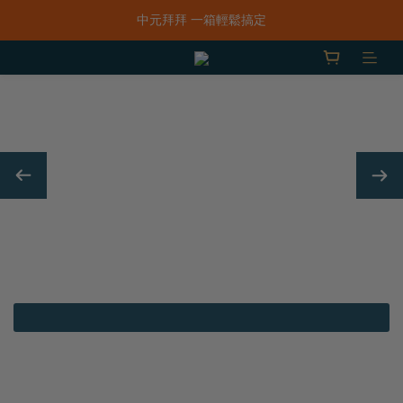
「一抹日嚐禮盒」早鳥限定價 $668，預購只到8/31！
中元拜拜 一箱輕鬆搞定
新品上市｜春水鹹香洋蔥風味爆米花
「一抹日嚐禮盒」早鳥限定價 $668，預購只到8/31！