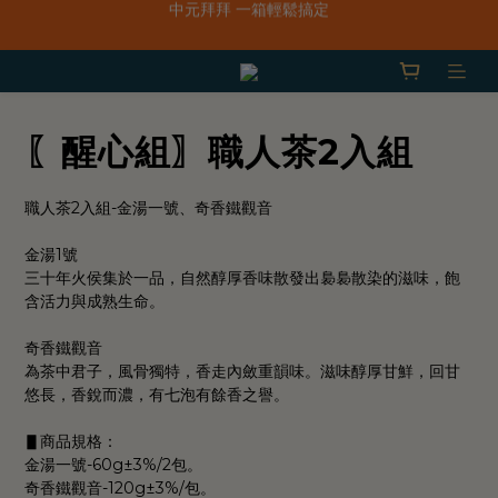
「一抹日嚐禮盒」早鳥限定價 $668，預購只到8/31！
新品上市｜春水鹹香洋蔥風味爆米花
「一抹日嚐禮盒」早鳥限定價 $668，預購只到8/31！
〖醒心組〗職人茶2入組
職人茶2入組-金湯一號、奇香鐵觀音
金湯1號
三十年火侯集於一品，自然醇厚香味散發出裊裊散染的滋味，飽
含活力與成熟生命。
奇香鐵觀音
為茶中君子，風骨獨特，香走內斂重韻味。滋味醇厚甘鮮，回甘
悠長，香銳而濃，有七泡有餘香之譽。
▋商品規格：
金湯一號-60g±3%/2包。
奇香鐵觀音-120g±3%/包。