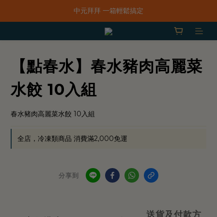
「一抹日嚐禮盒」早鳥限定價 $668，預購只到8/31！
中元拜拜 一箱輕鬆搞定
新品上市｜春水鹹香洋蔥風味爆米花
「一抹日嚐禮盒」早鳥限定價 $668，預購只到8/31！
【點春水】春水豬肉高麗菜
水餃 10入組
春水豬肉高麗菜水餃 10入組
全店，冷凍類商品 消費滿2,000免運
分享到
送貨及付款方