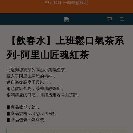
「一抹日嚐禮盒」早鳥限定價 $668，預購只到8/31！
新品上市｜春水鹹香洋蔥風味爆米花
「一抹日嚐禮盒」早鳥限定價 $668，預購只到8/31！
【飲春水】上班鬆口氣茶系
列-阿里山匠魂紅茶
北迴歸線貫穿的高山小葉種紅茶，
融入了阿里山烏龍的精神，
選自海拔高度千尺以上，
湯色蜜紅金亮，茶香清醇馥郁，
柔潤清盈的口感，隱隱透露著高山茶韻。
▋商品效期：2年。
▋商品規格：30g±3%/包。
▋商品包裝：鐵罐裝。