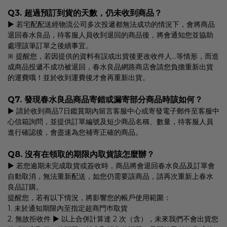
Q3. 超過預訂到貨的天數，仍未收到商品？
▶ 若宅配配送經物流公司多次投遞都無法成功的情況下，會將商品
退回春水良品，待客服人員收到退回的商品後，將會通知您並協助
處理該筆訂單之後續事宜。
※ 提醒您，若因提供的資料有誤或出貨後更改收件人…等情形，而造
成商品投遞不成功被退回，春水良品網路商店會請您負擔重新出貨
的運費哦！並於收到運費後才會再重新出貨。
Q7. 發現春水良品商品寄錯或漏寄部分商品時該如何？
▶ 請於收到商品7日鑑賞期內留言客服中心或寄發電子郵件至客服中
心信箱詢問，並提供訂單編號及短少商品名稱、數量，待客服人員
進行確認後，會盡速為您補寄正確的商品。
Q8. 沒有在領取的期限內取貨該怎麼辦？
▶ 若您逾期未完成取貨或簽收時，商品將會退回春水良品及訂單會
自動取消，無法重新配送，如您仍需要該商品，請再次重新上春水
良品訂購。
提醒您，若有以下情況，將影響您的帳戶使用範圍：
1. 未於通知期限內至指定超商門巿取貨
2. 無故拒收件 ▶ 以上合併計算達 2 次（含），未來我們不會出貨您