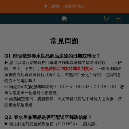
中元拜拜 一箱輕鬆搞定
「一抹日嚐禮盒」早鳥限定價 $668，預購只到8/31！
新品上市｜春水鹹香洋蔥風味爆米花
「一抹日嚐禮盒」早鳥限定價 $668，預購只到8/31！
常見問題
Q1. 能否指定春水良品商品送達的日期或時段？
▶ 您可以進行結帳時在訂單備註欄填寫選擇希望送達時段，（不限
時、早上、下午），
恕無法指定到貨時間及到貨日
，正確送達時段
須視物流配送路線行程狀況而定，並無法百分之百保證，也請留意
物流士的電話哦！
※ 物流公司宅配服務時段為9：00~13：00 / 13：00~18：00，恕
無法指定單一配送時間點送達。
※ 如遇國定假日、農曆春節、天災事變或其他不可抗力之因素，商
品將會順延抵達。
Q2. 春水良品商品是否可配送至郵政信箱？
▶ 無法配送商品至郵政信箱（P.O.BOX），請見諒。